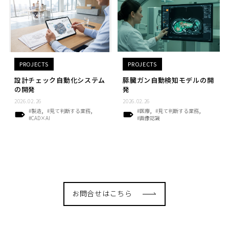
PROJECTS
PROJECTS
設計チェック自動化システム
膵臓ガン自動検知モデルの開
の開発
発
2026.02.26
2026.02.26
#製造
#見て判断する業務
#医療
#見て判断する業務
#CAD×AI
#画像認識
お問合せはこちら