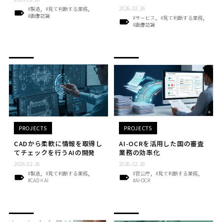
2026.02.26
#製造
#見て判断する業務
#画像認識
#サービス
#見て判断する業務
#画像認識
PROJECTS
PROJECTS
CADから柔軟に情報を取得し
AI-OCRを活用した国の審査
てチェックを行うAIの開発
業務の効率化
2026.02.26
2026.02.26
#製造
#見て判断する業務
#官公庁
#見て判断する業務
#CAD×AI
#AI-OCR