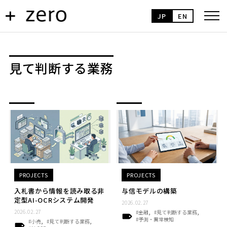
JP
EN
見て判断する業務
PROJECTS
PROJECTS
入札書から情報を読み取る非
与信モデルの構築
定型AI-OCRシステム開発
2026.02.27
2026.02.27
#金融
#見て判断する業務
#予測・異常検知
#小売
#見て判断する業務