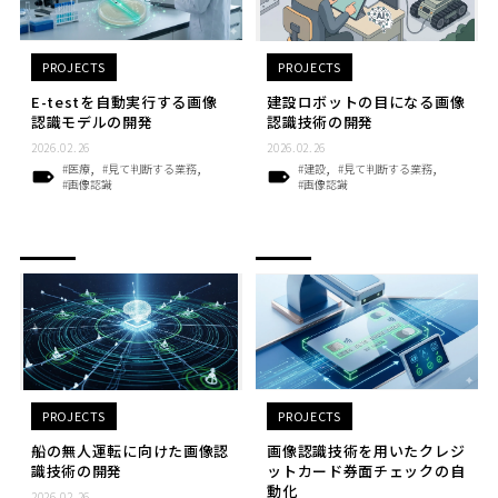
PROJECTS
PROJECTS
E-testを自動実行する画像
建設ロボットの目になる画像
認識モデルの開発
認識技術の開発
2026.02.26
2026.02.26
#医療
#見て判断する業務
#建設
#見て判断する業務
#画像認識
#画像認識
PROJECTS
PROJECTS
船の無人運転に向けた画像認
画像認識技術を用いたクレジ
識技術の開発
ットカード券面チェックの自
動化
2026.02.26