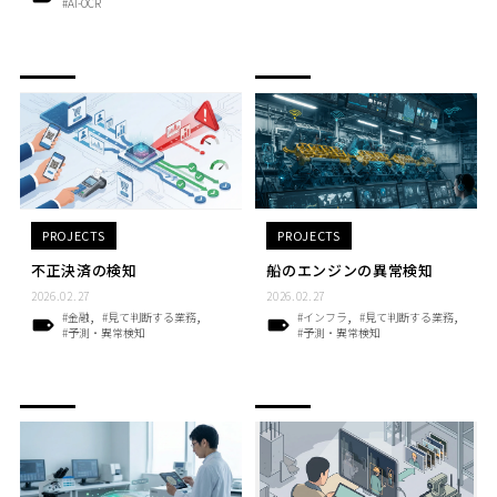
#AI-OCR
PROJECTS
PROJECTS
不正決済の検知
船のエンジンの異常検知
2026.02.27
2026.02.27
#金融
#見て判断する業務
#インフラ
#見て判断する業務
#予測・異常検知
#予測・異常検知