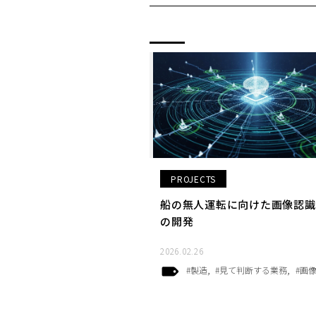
PROJECTS
船の無人運転に向けた画像認識
の開発
2026.02.26
#製造
#見て判断する業務
#画