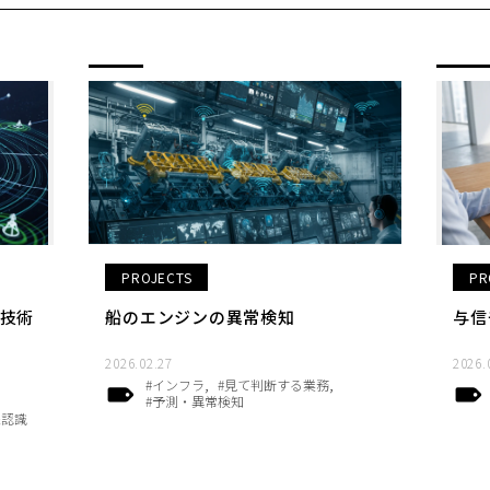
PROJECTS
PR
技術
船のエンジンの異常検知
与信
2026.02.27
2026.
#インフラ
#見て判断する業務
#予測・異常検知
像認識