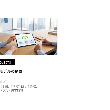
OJECTS
モデルの構築
02.27
#金融
#見て判断する業務
#予測・異常検知