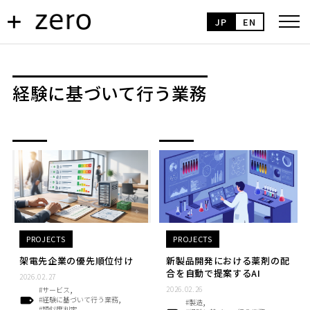
JP
EN
経験に基づいて行う業務
PROJECTS
PROJECTS
架電先企業の優先順位付け
新製品開発における薬剤の配
合を自動で提案するAI
2026.02.27
2026.02.26
#サービス
#経験に基づいて行う業務
#製造
#類似度判定