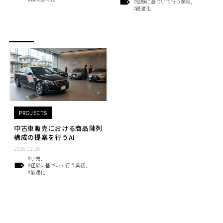
#経験に基づいて行う業務
#最適化
PROJECTS
中古車販売における商品陳列
構成の提案を行うAI
2026.02.26
#小売
#経験に基づいて行う業務
#最適化