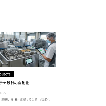
OJECTS
テナ設計の自動化
02.27
#製造
#計画・調整する業務
#最適化