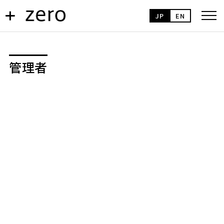
JP
EN
管理者
TALK
PROJECTS