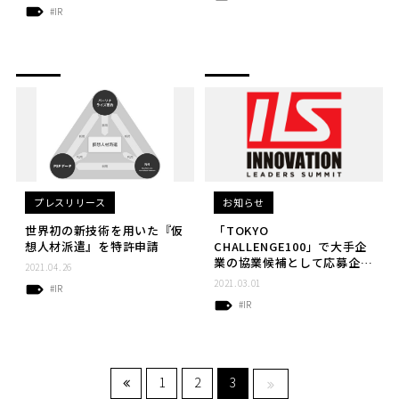
#IR
プレスリリース
お知らせ
世界初の新技術を用いた『仮
「TOKYO
想人材派遣』を特許申請
CHALLENGE100」で大手企
業の協業候補として応募企業
2021.04.26
中最多選出となりました
2021.03.01
#IR
#IR
1
2
3