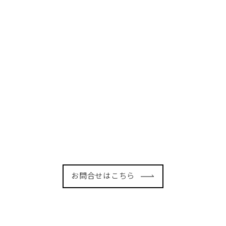
メディア
メ
 」
「HRog」の「株式会社pluszero、
弊社
インタ
求人チェックを自動化する
ィア
SaaS「シェパードHR」のデモサイ
た
化した
弊社の「シェパードHR」が、「HRog」
弊社
トを公開」に掲載されました
ナ
の「株式会社pluszero、求人チェックを
て、
締役
自動化するSaaS「シェパードHR」のデモ
2022.
が掲載
サイトを公開」に掲載されました
2022.12.01
#IR
お問合せはこちら