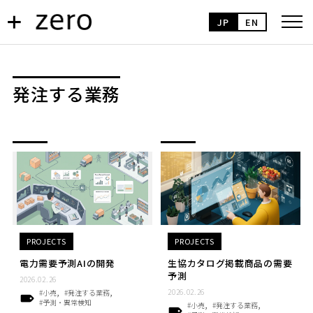
JP
EN
発注する業務
PROJECTS
PROJECTS
電力需要予測AIの開発
生協カタログ掲載商品の需要
予測
2026.02.26
2026.02.26
#小売
#発注する業務
#予測・異常検知
#小売
#発注する業務