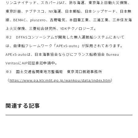
リンユナイテッド、スカパーJSAT、鈴与海運、東京海上日動火災保険、
東京計器、ナブテスコ、NX海運、日本郵船、日本シップヤード、日本無
線、BEMAC、pluszero、古野電気、本田重工業、三浦工業、三井住友海
上火災保険、三菱総合研究所、YDKテクノロジーズ。
※2 DFFASコンソーシアムが開発した無人運航船システムにおいて
は、自律船フレームワーク「APExS-auto」が採用されております。
APExS-autoは、日本海事協会ならびにフランス船級協会 Bureau
VeritasにAiP認証承認申請中。
※3 国土交通省関東地方整備局 東京湾口航路事務所
（
https://www.pa.ktr.mlit.go.jp/wankou/data/index.htm
）
関連する記事