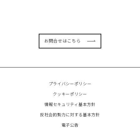
自動化するSaaS「シェパー
をまとめました
ドHR」のデモサイトを公
2022.12.01
2022.11.17
開」に掲載されました
#IR
#IR
お問合せはこちら
プライバシーポリシー
クッキーポリシー
情報セキュリティ基本方針
反社会的勢力に対する基本方針
電子公告