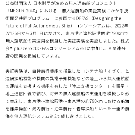
公益財団法人 日本財団が進める無人運航船プロジェクト
「MEGURI2040」における「無人運航船の実証実験にかかる技
術開発共同プログラム」に参画するDFFAS（Designing the
Future of Full Autonomous Ship）コンソーシアムは、2022年
2月26日から3月1日にかけて、東京港と津松阪港間 約790kmで
無人運航船の実運用を模擬した実証実験を実施しました。株式
会社pluszeroはDFFASコンソーシアム※1に参加し、AI関連分
野の開発を担当しています。
実証実験は、自律航行機能を搭載したコンテナ船「すざく」と
遠隔操船機能や機関の異常予知機能などの陸上から無人運航船
の運航を支援する機能を有した「陸上支援センター」を衛星・
地上通信回線で結び、将来の無人運航船の実運用を模擬した形
で実施し、東京港～津松阪港～東京港の約790kmにおける航海
を離岸操船・湾内航行・沿岸航行・着岸操船といった一連の航
海を無人運航システム※2で成し遂げました。