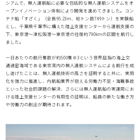
シアムで、無人運航船に必要な包括的な無人運航システムをオ
ープンイノベーション体制により開発を進めてきました。コン
テナ船「すざく」（全長95.23m、総トン数749トン）を実験船
とし、千葉県千葉市に構えた陸上支援センターから運航支援の
下、東京港～津松阪港～東京港の往復約790kmの区間を航行し
ました。
一日あたりの航行隻数が約500隻※3という世界屈指の海上交
通過密海域である東京湾内の無人運航システムによる航行を成
し遂げたことは、無人運航技術の高さを証明すると共に、実用
化を強力に推進し、内航船業界が抱える労働力不足・海難事故
といった社会的課題の解決、さらには無人運航船の実運用にお
ける陸上支援センターの有用性の証明は、船員の新たな働き方
や労働力の創出が期待されます。