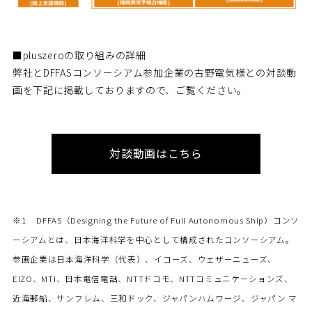
■pluszeroの取り組みの詳細
弊社とDFFASコンソーシアム参加企業の古野電気様との対談動
画を下記に掲載しておりますので、ご覧ください。
対談動画はこちら
※1 DFFAS（Designing the Future of Full Autonomous Ship）コンソ
ーシアムとは、日本海洋科学を中心として構成されたコンソーシアム。
参画企業は日本海洋科学（代表）、イコーズ、ウェザーニューズ、
EIZO、MTI、日本電信電話、NTTドコモ、NTTコミュニケーションズ、
近海郵船、サンフレム、三和ドック、ジャパンハムワージ、ジャパン マ