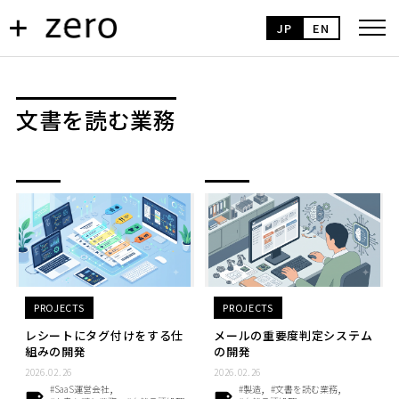
JP
EN
文書を読む業務
PROJECTS
PROJECTS
レシートにタグ付けをする仕
メールの重要度判定システム
組みの開発
の開発
2026.02.26
2026.02.26
#SaaS運営会社
#製造
#文書を読む業務