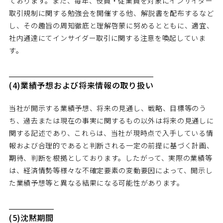
ております。また、毎年、役員・従業員を対象にインサイダー
取引規制に関する勉強会を開催する他、解説書を配布するなど
し、その趣旨の周知徹底と理解啓蒙に努めるとともに、適宜、
社内通達にてインサイダー取引に関する注意を喚起していま
す。
(4)業績予想および将来情報の取り扱い
当社が開示する業績予想、将来の見通し、戦略、目標等のう
ち、過去または現在の事実に関するもの以外は将来の見通しに
関する記述であり、これらは、当社が現時点で入手している情
報および合理的であると判断される一定の前提に基づく計画、
期待、判断を根拠としております。したがって、実際の業績等
は、経済情勢等様々な不確定要素の変動要因によって、開示し
た業績予想等と異なる結果になる可能性があります。
(5)沈黙期間