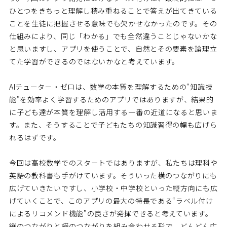
ひとつをきちっと理解し積み重ねることで答えが出てきている
ことを生徒に把握させる意味でも欠かせなかったのです。その
仕組みにより、同じ「わかる」でも全然違うことじゃないかな
と思いますし、アプリを使うことで、自然とその要素を論理立
てた学習ができるのではないかなと考えています。
AIチューター・ゼロは、数学の本質を理解するための“知識技
能”を効率よく学習するためのアプリではありますが、結果的
に子ども達が本質を理解し活用する一番の近道になると思いま
す。また、そうすることで子どもたちの知識習得の幅も広げら
れるはずです。
今回は高校数学でのスタートではありますが、私たちは理科や
英語の教科書も手がけています。そういった横のつながりにも
広げていきたいですし、小学校・中学校といった縦方向にも広
げていくことで、このアプリの最大の特長である“ラベル付け
によるリコメンド機能”の良さが発揮できると考えています。
縦のつながりと横のつながりを組み合わせる形で、どんどん広