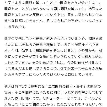
と同じような問題を解いてもどこで間違えたかが分からない。
間違えたことがわからないまま同じ問題を解いても、結局また
間違えるといった反復をしていく中で、答えは覚えられても本
質的な理解はできません。そしてそれが数学嫌いにつながって
しまうのです。
数学の問題は色々な要素が組み合わされているため、問題を解
くためにはそれらの要素を理解していることが前提となりま
す。今回、効率よく知識技能を身につけるという発想から、AI
を使ってその子が苦手な箇所は何かを探っていく仕組みに落と
し込んでいます。その問題ができれば、今の問題も解けるよう
になるんだよと提示できることで、数学が苦手な子たちの理解
が深まるアプリになったのではないかと自負しています。
例えば数学1では標準的な「二次関数の最大・最小」の問題の
場合、そこを間違えた子たちに同じような問題を解かせても間
違えた原因は様々です。AIチューター・ゼロでは、ラベルから
分析して「ここで間違えたから、あなたはこれをやるといいで