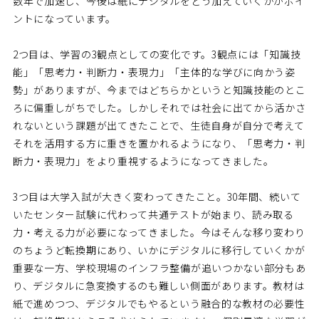
数年で加速し、今後は紙にデジタルをどう加えていくかがポイ
ントになっています。
2つ目は、学習の3観点としての変化です。3観点には「知識技
能」「思考力・判断力・表現力」「主体的な学びに向かう姿
勢」がありますが、今まではどちらかというと知識技能のとこ
ろに偏重しがちでした。しかしそれでは社会に出てから活かさ
れないという課題が出てきたことで、生徒自身が自分で考えて
それを活用する方に重きを置かれるようになり、「思考力・判
断力・表現力」をより重視するようになってきました。
3つ目は大学入試が大きく変わってきたこと。30年間、続いて
いたセンター試験に代わって共通テストが始まり、読み取る
力・考える力が必要になってきました。今はそんな移り変わり
のちょうど転換期にあり、いかにデジタルに移行していくかが
重要な一方、学校現場のインフラ整備が追いつかない部分もあ
り、デジタルに急変換するのも難しい側面があります。教材は
紙で進めつつ、デジタルでもやるという融合的な教材の必要性