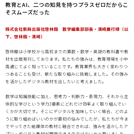
教育とAI、二つの知見を持つプラスゼロだからこ
そスムーズだった
株式会社新興出版社啓林館 数学編集部部長・濱崎展行様（以
下、啓林館・濱崎）
啓林館は小学校から高校までの算数・数学・英語の教科書や教
材を出版発刊しております。私たちの強みは、教育現場を小中
高通じてよく知っていることです。教育業界も大きく変わりつ
つあることも受け、新たな取り組みに挑戦しました。その強み
を活かしたデジタル教材を出したいと考えました。
数学は知識技能に加え、思考力・判断力・表現力、それから主
体的な学びという学力3要素にどれだけ効率よく取り組んでい
くかが大切です。そこにデジタルを加味していく場合、どのよ
うに取り組めばいいのかが最初の悩みでしたが、私たちが今ま
でやってきた紙媒体の教材と融合できれば、強みを活かしたア
プリ・デジタル教材が開発できるのではないかと思いました。