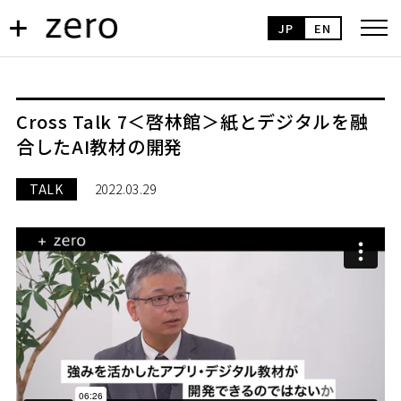
JP
EN
Cross Talk 7＜啓林館＞紙とデジタルを融
合したAI教材の開発
TALK
2022.03.29