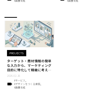
#画像生成
#画像生成
PROJECTS
ターゲット・商材情報の簡単
な入力から、マーケティング
目的に特化して精緻に考え抜
かれた画像を生成する広告ク
2026.02.26
リエイティブ自動作成AI
#サービス
#デザインをつくる業務
#画像生成