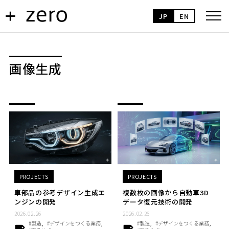
JP
EN
画像生成
PROJECTS
PROJECTS
車部品の参考デザイン生成エ
複数枚の画像から自動車3D
ンジンの開発
データ復元技術の開発
2026.02.26
2026.02.26
#製造
#デザインをつくる業務
#製造
#デザインをつくる業務