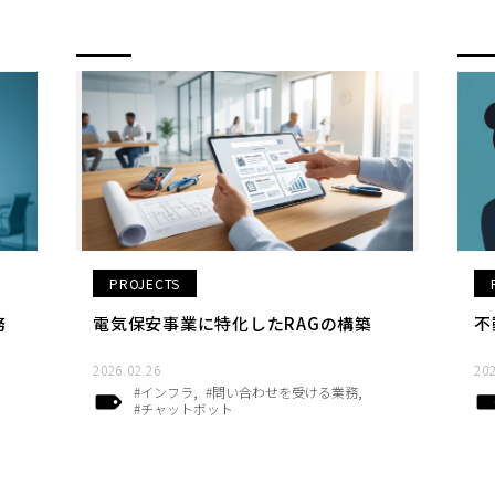
PROJECTS
務
電気保安事業に特化したRAGの構築
不
2026.02.26
202
#インフラ
#問い合わせを受ける業務
#チャットボット