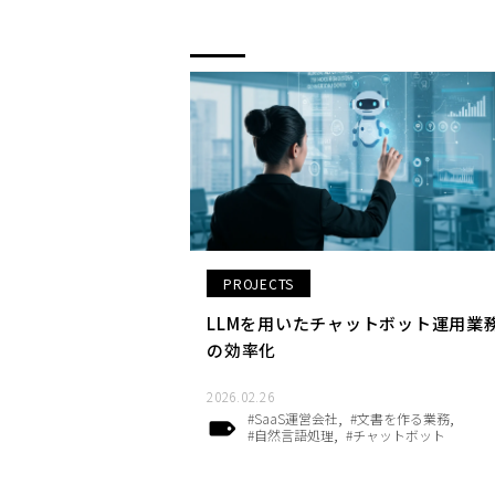
PROJECTS
LLMを用いたチャットボット運用業
の効率化
2026.02.26
#SaaS運営会社
#文書を作る業務
#自然言語処理
#チャットボット