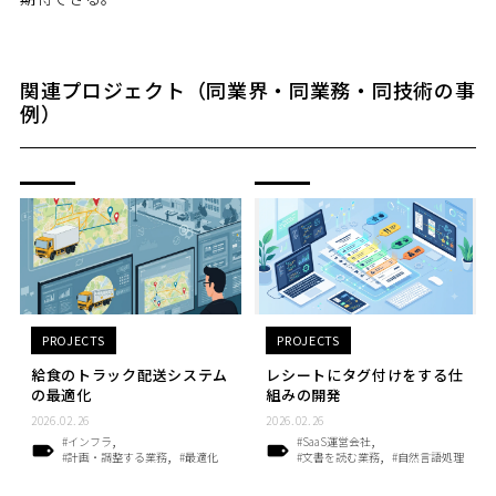
関連プロジェクト（同業界・同業務・同技術の事
例）
PROJECTS
PROJECTS
給食のトラック配送システム
レシートにタグ付けをする仕
の最適化
組みの開発
2026.02.26
2026.02.26
#インフラ
#SaaS運営会社
#計画・調整する業務
#最適化
#文書を読む業務
#自然言語処理