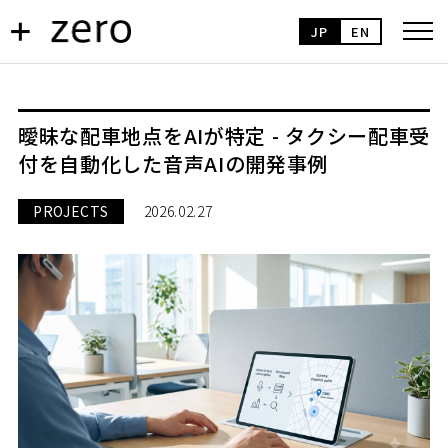
JP
EN
曖昧な配車地点をAIが特定 - タクシー配車受
付を自動化した音声AIの開発事例
PROJECTS
2026.02.27