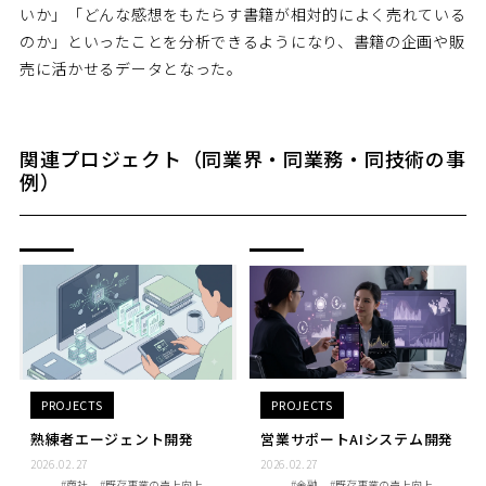
いか」「どんな感想をもたらす書籍が相対的によく売れている
のか」といったことを分析できるようになり、書籍の企画や販
売に活かせるデータとなった。
関連プロジェクト（同業界・同業務・同技術の事
例）
PROJECTS
PROJECTS
熟練者エージェント開発
営業サポートAIシステム開発
2026.02.27
2026.02.27
#商社
#既存事業の売上向上
#金融
#既存事業の売上向上