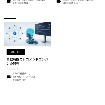
#自然言語処理
#自然言語処理
PROJECTS
類似病院のレコメンドエンジ
ンの開発
2026.02.26
#SaaS運営会社
#新規ビジネスの立上
#類似度判定