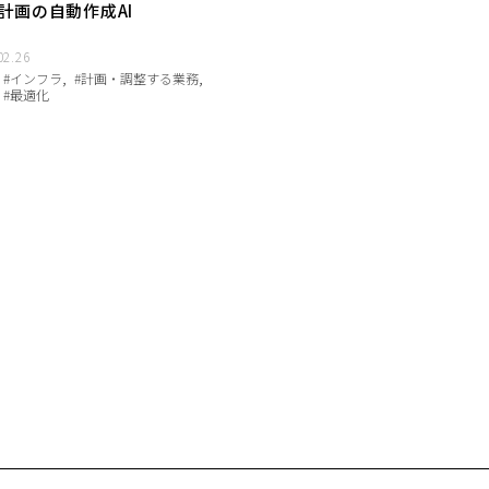
計画の自動作成AI
02.26
#インフラ
#計画・調整する業務
#最適化