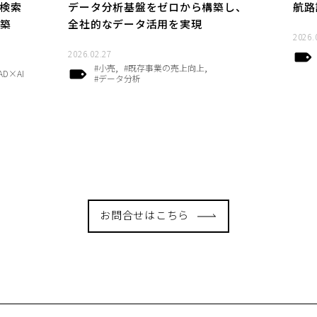
、検索
データ分析基盤をゼロから構築し、
航路
築
全社的なデータ活用を実現
2026.
2026.02.27
#小売
#既存事業の売上向上
AD×AI
#データ分析
お問合せはこちら