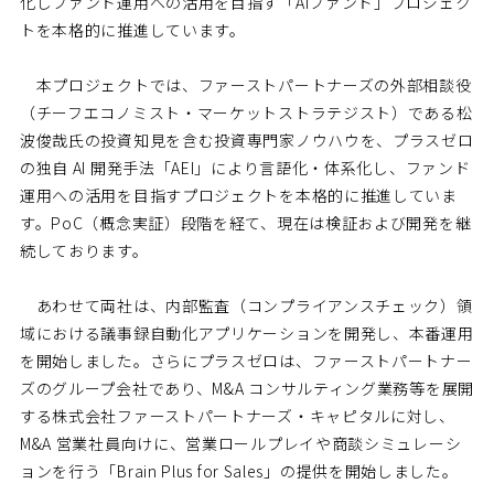
化しファンド運用への活用を目指す「AIファンド」プロジェク
トを本格的に推進しています。
本プロジェクトでは、ファーストパートナーズの外部相談役
（チーフエコノミスト・マーケットストラテジスト）である松
波俊哉氏の投資知見を含む投資専門家ノウハウを、プラスゼロ
の独自 AI 開発手法「AEI」により言語化・体系化し、ファンド
運用への活用を目指すプロジェクトを本格的に推進していま
す。PoC（概念実証）段階を経て、現在は検証および開発を継
続しております。
あわせて両社は、内部監査（コンプライアンスチェック）領
域における議事録自動化アプリケーションを開発し、本番運用
を開始しました。さらにプラスゼロは、ファーストパートナー
ズのグループ会社であり、M&A コンサルティング業務等を展開
する株式会社ファーストパートナーズ・キャピタルに対し、
M&A 営業社員向けに、営業ロールプレイや商談シミュレーシ
ョンを行う「Brain Plus for Sales」の提供を開始しました。