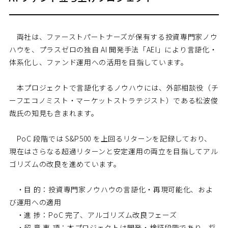
両社は、ファーストパートナーズが保有する投資専門家ノウ
ハウを、プラスゼロの独自 AI 開発手法「AEI」により言語化・
体系化し、ファンド運用への活用を目指しています。
本プロジェクトで言語化するノウハウには、外部相談役（チ
ーフエコノミスト・マーケットストラテジスト）である松波俊
哉氏の知見も含まれます。
PoC 段階では S&P500 を上回るリターンを記録しており、
現在はさらなる超過リターンと安定運用の両立を目指してアル
ゴリズムの改良を進めています。
・目 的：投資専門家ノウハウの言語化・再現可能化、およ
び運用への適用
・進 捗：PoC 完了、アルゴリズム改良フェーズ
・留 意 事 項：本プロジェクトは開発・検証段階であり、将