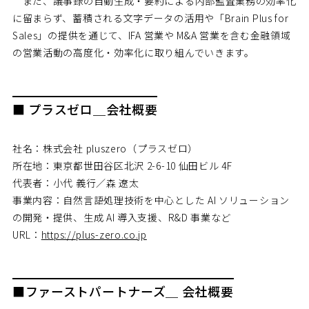
また、議事録の自動生成・要約による内部監査業務の効率化
に留まらず、蓄積される文字データの活用や「Brain Plus for
Sales」の提供を通じて、IFA 営業や M&A 営業を含む金融領域
の営業活動の高度化・効率化に取り組んでいきます。
■ プラスゼロ＿会社概要
社名：株式会社 pluszero（プラスゼロ）
所在地：東京都世田谷区北沢 2-6-10 仙田ビル 4F
代表者：小代 義行／森 遼太
事業内容：自然言語処理技術を中心とした AI ソリューション
の開発・提供、生成 AI 導入支援、R&D 事業など
URL：
https://plus-zero.co.jp
■ファーストパートナーズ＿ 会社概要