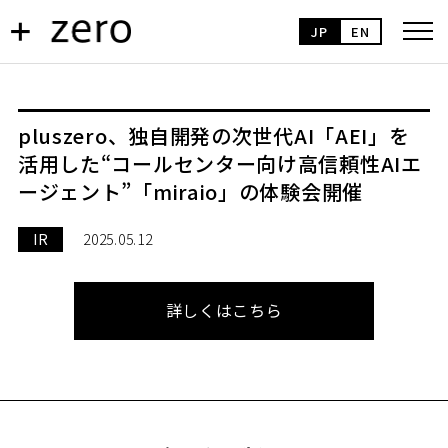
JP
EN
pluszero、独⾃開発の次世代AI「AEI」を
活⽤した“コールセンター向け⾼信頼性AIエ
ージェント”「miraio」の体験会開催
IR
2025.05.12
詳しくはこちら