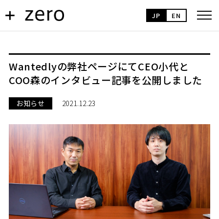
JP
EN
Wantedlyの弊社ページにてCEO小代と
COO森のインタビュー記事を公開しました
お知らせ
2021.12.23