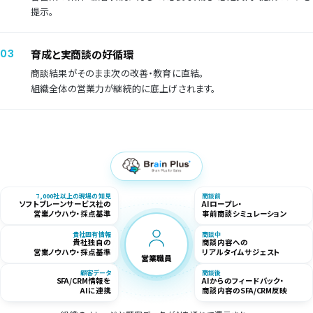
提示。
育成と実商談の好循環
03
商談結果がそのまま次の改善・教育に直結。
組織全体の営業力が継続的に底上げされます。
7,000社以上の現場の知見
商談前
ソフトブレーンサービス社の
AIロープレ・
営業ノウハウ・採点基準
事前商談シミュレーション
貴社固有情報
商談中
貴社独自の
商談内容への
営業ノウハウ・採点基準
リアルタイムサジェスト
営業職員
顧客データ
商談後
SFA/CRM情報を
AIからのフィードバック・
AIに連携
商談内容のSFA/CRM反映