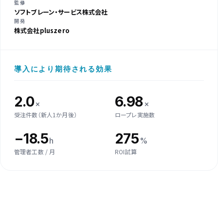
監修
ソフトブレーン・サービス株式会社
開発
株式会社pluszero
導入により期待される効果
2.0
6.98
×
×
受注件数（新人1か月後）
ロープレ実施数
−18.5
275
h
%
管理者工数 / 月
ROI試算
【営業力を可視化】若手リーダーのAIロープレ ガチンコ対決